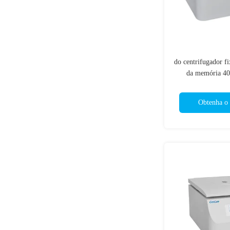
do centrifugador f
da memória 40
frequência ráp
Ben
Obtenha o 