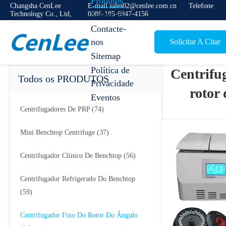
Produtos
Changsha CenLee
E-mail sales02@cenlee.com.cn
Telefone
Sobre nós
Technology Co., Ltd,
0086-185-6947-4156
Contacte-
nos
Solicitar A Citar
Sitemap
Política de
Centrifu
Todos os PRODUTOS
Privacidade
rotor
Eventos
Centrifugadores De PRP
(74)
Mini Benchtop Centrifuge
(37)
Centrifugador Clínico De Benchtop
(56)
Centrifugador Refrigerado Do Benchtop
(59)
Centrifugador Fixo Do Rotor Do Ângulo