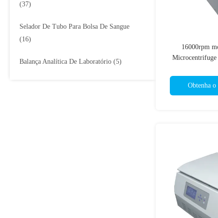
(37)
Selador De Tubo Para Bolsa De Sangue
(16)
16000rpm mo
Microcentrifuge 
Balança Analítica De Laboratório
(5)
centrifugador fix
1
Obtenha o 