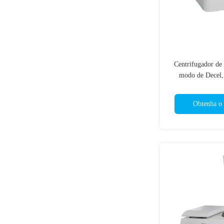
Centrifugador de
modo de Decel,
centrifugador do 
60
Obtenha o 