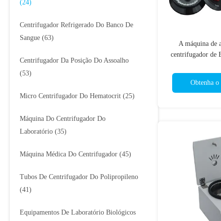
(24)
Centrifugador Refrigerado Do Banco De
Sangue
(63)
A máquina de a
centrifugador de
Centrifugador Da Posição Do Assoalho
fixou o centrifuga
(53)
Obtenha o 
Micro Centrifugador Do Hematocrit
(25)
Máquina Do Centrifugador Do
Laboratório
(35)
Máquina Médica Do Centrifugador
(45)
Tubos De Centrifugador Do Polipropileno
(41)
Equipamentos De Laboratório Biológicos