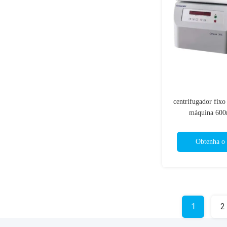
centrifugador fixo
máquina 600
centrifugador 
20000r
Obtenha o 
laboratório/beleza/
1
2