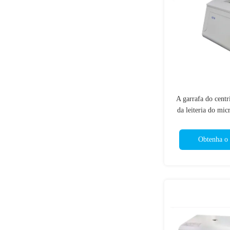
A garrafa do cent
da leiteria do mi
sem escova 
centrifug
Obtenha o 