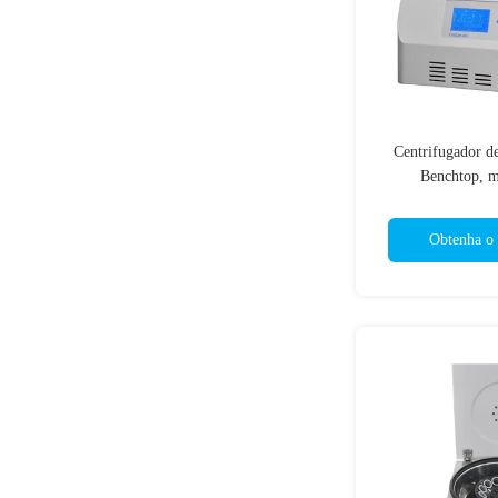
Centrifugador de
Benchtop, m
centrifugador 
Obtenha o 