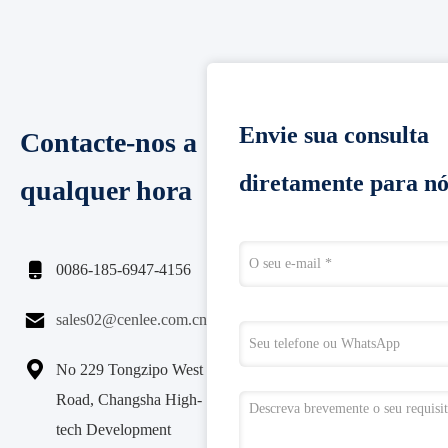
Envie sua consulta
Contacte-nos a
diretamente para nó
qualquer hora

0086-185-6947-4156

sales02@cenlee.com.cn

No 229 Tongzipo West
Road, Changsha High-
tech Development