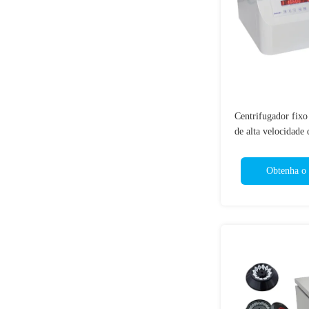
Centrifugador fix
de alta velocidade
exposição de di
166
Obtenha o 