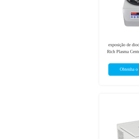
exposição de dio
Rich Plasma Cent
plaqueta de
Obtenha o 