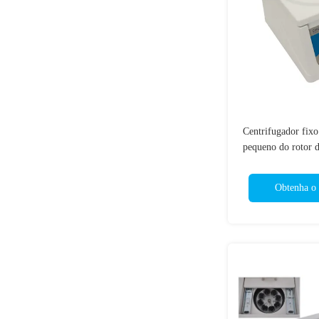
Centrifugador fix
pequeno do rotor d
2
Obtenha o 