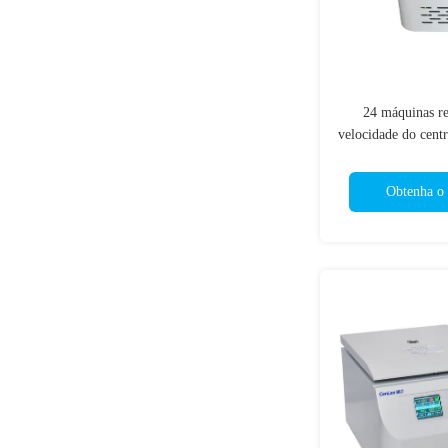
24 máquinas re
velocidade do cent
mesa dos lu
Obtenha o 