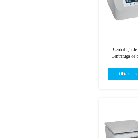
Centrífuga de
Centrífuga de 
Centrífuga
Obtenha o 