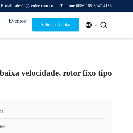
E-mail sales02@cenlee.com.cn
Telefone 0086-185-6947-4156
Eventos


Solicitar A Citar
baixa velocidade, rotor fixo tipo
na
lee