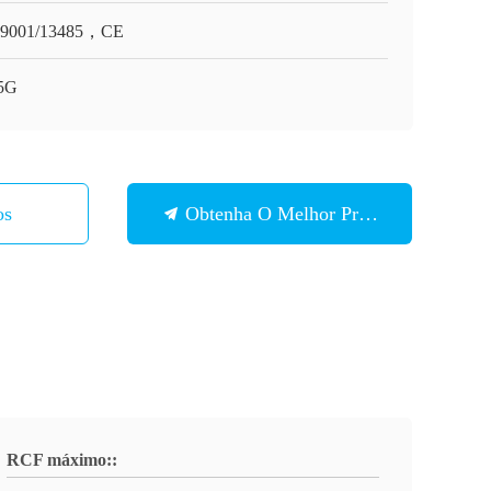
O9001/13485，CE
5G
os
Obtenha O Melhor Preço
RCF máximo::