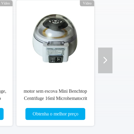
Vídeo
Vídeo
uge,
motor sem escova Mini Benchtop
o
Centrifuge 16ml Microhematocrit
45dB
da altura de 122mm
Obtenha o melhor preço