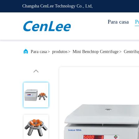
Changsha CenLee Technology Co., Ltd,
Para casa
P
Para casa
>
produtos
>
Mini Benchtop Centrifuge
>
Centrífu