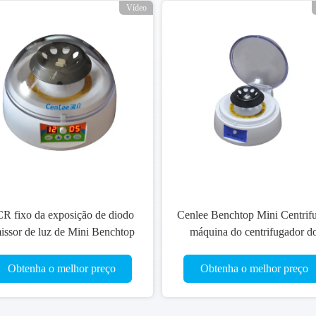
Vídeo
R fixo da exposição de diodo
Cenlee Benchtop Mini Centrif
issor de luz de Mini Benchtop
máquina do centrifugador d
Centrifuge dos tubos do rotor
tampo da mesa da largura de 
0.2ml
189mm
Obtenha o melhor preço
Obtenha o melhor preço