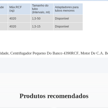
Tamanho do
ade
Máx.RCF
Adaptadores para
tubo
(xg)
tubos menores
(Intervalo, ml)
4020
1,5-50
Disponível
4020
1,5-15
Disponível
cidade
,
Centrifugador Pequeno Do Banco 4390RCF
,
Motor De C.A. Be
Produtos recomendados