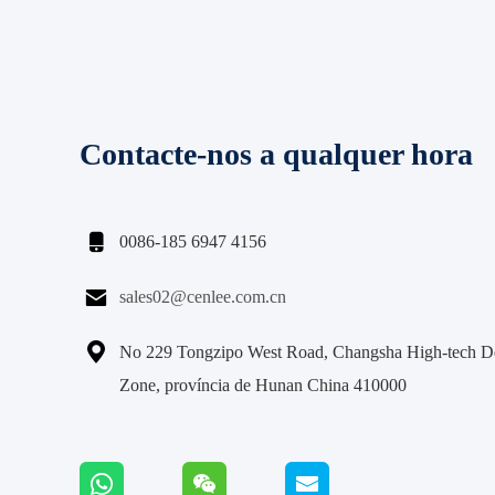
Contacte-nos a qualquer hora

0086-185 6947 4156

sales02@cenlee.com.cn

No 229 Tongzipo West Road, Changsha High-tech D
Zone, província de Hunan China 410000