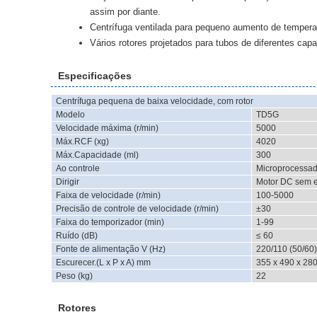
assim por diante.
Centrífuga ventilada para pequeno aumento de tempera
Vários rotores projetados para tubos de diferentes cap
Especificações
Centrífuga pequena de baixa velocidade, com rotor
Modelo
TD5G
Velocidade máxima (r/min)
5000
Máx.RCF (xg)
4020
Máx.Capacidade (ml)
300
Ao controle
Microprocessad
Dirigir
Motor DC sem 
Faixa de velocidade (r/min)
100-5000
Precisão de controle de velocidade (r/min)
±30
Faixa do temporizador (min)
1-99
Ruído (dB)
≤ 60
Fonte de alimentação V (Hz)
220/110 (50/60)
Escurecer.(L x P x A) mm
355 x 490 x 28
Peso (kg)
22
Rotores