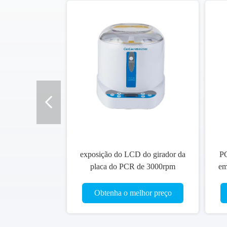
o
exposição do LCD do girador da
PC
placa do PCR de 3000rpm
em
99sec/Min Microplate Centrifuge
mini
Obtenha o melhor preço