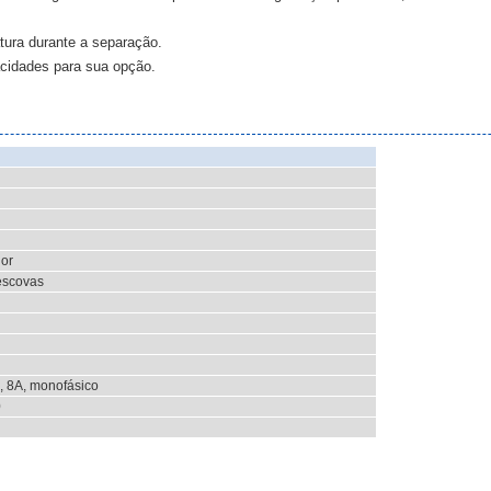
tura durante a separação.
acidades para sua opção.
or
escovas
, 8A, monofásico
0