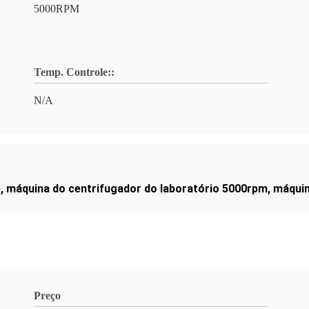
5000RPM
Temp. Controle::
N/A
e
,
máquina do centrifugador do laboratório 5000rpm
,
máquin
Preço