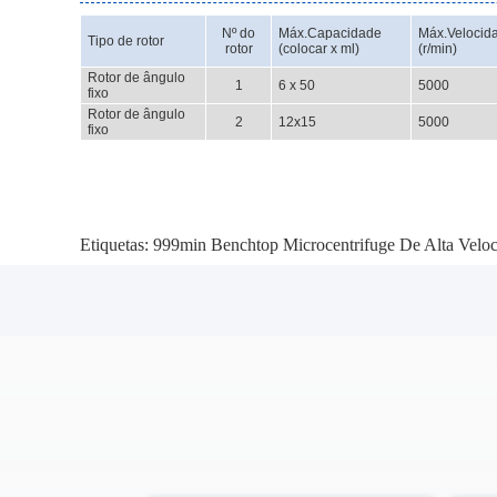
Nº do
Máx.Capacidade
Máx.Velocid
Tipo de rotor
rotor
(colocar x ml)
(r/min)
Rotor de ângulo
1
6 x 50
5000
fixo
Rotor de ângulo
2
12x15
5000
fixo
Etiquetas:
999min Benchtop Microcentrifuge De Alta Velo